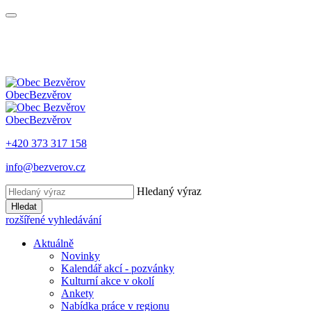
Obec
Bezvěrov
Obec
Bezvěrov
+420 373 317 158
info@bezverov.cz
Hledaný výraz
Hledat
rozšířené vyhledávání
Aktuálně
Novinky
Kalendář akcí - pozvánky
Kulturní akce v okolí
Ankety
Nabídka práce v regionu