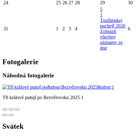
24
25
26
27
28
29
30
5
1
Toužimskej
puchejř 2026
31
1
2
3
4
6
Zobrazit
všechny
záznamy ze
dne
Fotogalerie
Náhodná fotogalerie
Tři králové putují po Bezvěrovsku 2025 1
Svátek