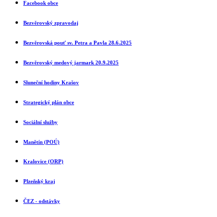
Facebook obce
Bezvěrovský zpravodaj
Bezvěrovská pouť sv. Petra a Pavla 28.6.2025
Bezvěrovský medový jarmark 20.9.2025
Sluneční ho
diny Krašov
Strategický plán obce
Sociální služby
Manětín (POÚ)
Kralovice (ORP)
Plzeňský kraj
ČEZ - odstávky