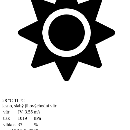
28 °C
11 °C
jasno, slabý jihovýchodní vítr
vítr
JV, 3.55
m/s
tlak
1019
hPa
vlhkost
33
%