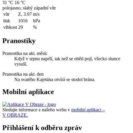
31 °C
16 °C
polojasno, slabý západní vítr
vítr
Z, 3.97
m/s
tlak
1016
hPa
vlhkost
29
%
Pranostiky
Pranostika na akt. měsíc
Když v srpnu naprší, tak než se oběd pojí, všecko slunce
vysuší.
Pranostika na akt. den
Na svatého Kajetána otvírá se stodol brána.
Mobilní aplikace
Sledujte informace z našeho webu v
mobilní aplikaci –
V OBRAZE.
Přihlášení k odběru zpráv