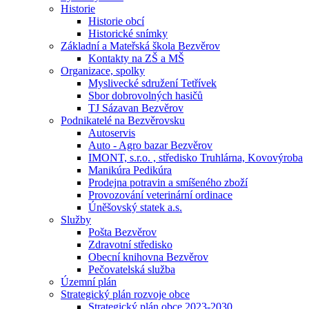
Historie
Historie obcí
Historické snímky
Základní a Mateřská škola Bezvěrov
Kontakty na ZŠ a MŠ
Organizace, spolky
Myslivecké sdružení Tetřívek
Sbor dobrovolných hasičů
TJ Sázavan Bezvěrov
Podnikatelé na Bezvěrovsku
Autoservis
Auto - Agro bazar Bezvěrov
IMONT, s.r.o. , středisko Truhlárna, Kovovýroba
Manikúra Pedikúra
Prodejna potravin a smíšeného zboží
Provozování veterinární ordinace
Úněšovský statek a.s.
Služby
Pošta Bezvěrov
Zdravotní středisko
Obecní knihovna Bezvěrov
Pečovatelská služba
Územní plán
Strategický plán rozvoje obce
Strategický plán obce 2023-2030