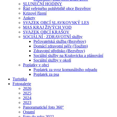
SLUNEČNÍ HODINY
Řád veřejného pohřebiště obce Bezvěrov
Krizové řízení
Ankety
SVAZEK OBCÍ SLAVKOVSKÝ LES
MAS KRAJ ŽIVÝCH VOD
SVAZEK OBCÍ KRAŠOV
SOCIÁLNÍ · ZDRAVOTNÍ služby
Pečovatelská služba (Bezvěrov)
Domácí zdravotní péče (Toužim)
Zdravotní středisko (Bezvěrov)
Sociální služby na Kralovicku a plánování
Sociální služby v okolí
Poplatky v obci
Poplatek za svoz komunálního odpadu
Poplatek za psa
Turistika
Fotogalerie
2026
2025
2024
2023
Panoramatické foto 360°
Ostatní
Foto do roku 2022