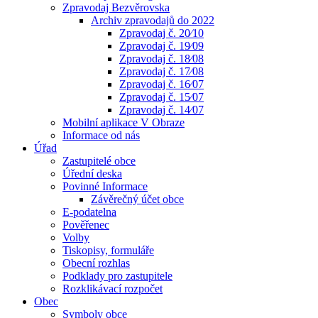
Zpravodaj Bezvěrovska
Archiv zpravodajů do 2022
Zpravodaj č. 20⁄10
Zpravodaj č. 19⁄09
Zpravodaj č. 18⁄08
Zpravodaj č. 17⁄08
Zpravodaj č. 16⁄07
Zpravodaj č. 15⁄07
Zpravodaj č. 14⁄07
Mobilní aplikace V Obraze
Informace od nás
Úřad
Zastupitelé obce
Úřední deska
Povinné Informace
Závěrečný účet obce
E-podatelna
Pověřenec
Volby
Tiskopisy, formuláře
Obecní rozhlas
Podklady pro zastupitele
Rozklikávací rozpočet
Obec
Symboly obce