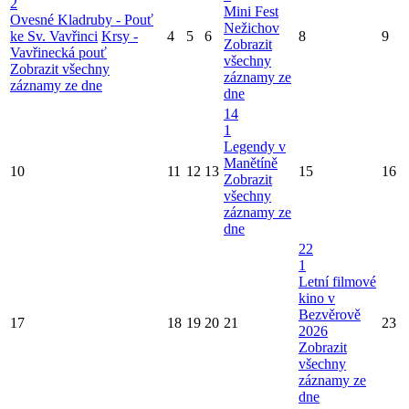
2
Mini Fest
Ovesné Kladruby - Pouť
Nežichov
ke Sv. Vavřinci
Krsy -
4
5
6
8
9
Zobrazit
Vavřinecká pouť
všechny
Zobrazit všechny
záznamy ze
záznamy ze dne
dne
14
1
Legendy v
Manětíně
10
11
12
13
15
16
Zobrazit
všechny
záznamy ze
dne
22
1
Letní filmové
kino v
Bezvěrově
17
18
19
20
21
23
2026
Zobrazit
všechny
záznamy ze
dne