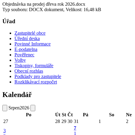
Objednávka na prodej dřeva rok 2026.docx
Typ souboru: DOCX dokument, Velikost: 16,48 kB
Úřad
Zastupitelé obce
Úřední deska
Povinné Informace
E-podatelna
Pověřenec
Volby
Tiskopisy, formuláře
Obecní rozhlas
Podklady pro zastupitele
Rozklikávací rozpočet
Kalendář
Srpen
2026
Po
Út
St
Čt
Pá
So
Ne
27
28
29
30
31
1
2
7
3
1