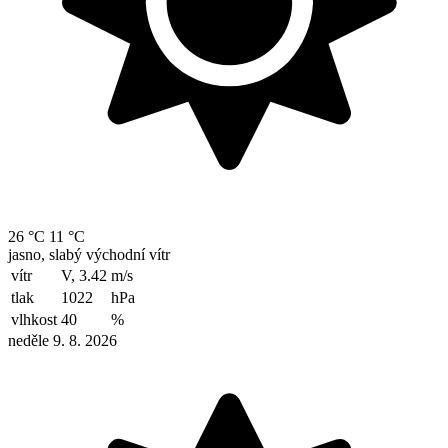
26 °C
11 °C
jasno, slabý východní vítr
vítr
V, 3.42
m/s
tlak
1022
hPa
vlhkost
40
%
neděle 9. 8. 2026