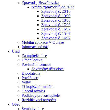
Zpravodaj Bezvěrovska
Archiv zpravodajů do 2022
Zpravodaj č. 20⁄10
Zpravodaj č. 19⁄09
Zpravodaj č. 18⁄08
Zpravodaj č. 17⁄08
Zpravodaj č. 16⁄07
Zpravodaj č. 15⁄07
Zpravodaj č. 14⁄07
Mobilní aplikace V Obraze
Informace od nás
Úřad
Zastupitelé obce
Úřední deska
Povinné Informace
Závěrečný účet obce
E-podatelna
Pověřenec
Volby
Tiskopisy, formuláře
Obecní rozhlas
Podklady pro zastupitele
Rozklikávací rozpočet
Obec
Symboly obce