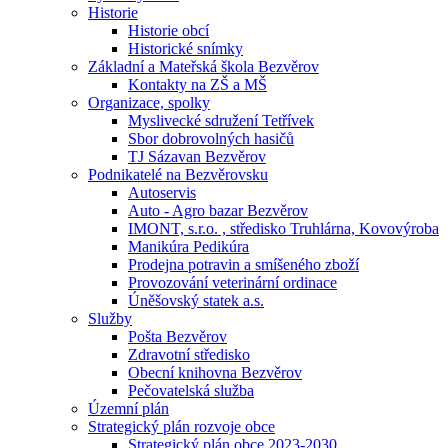
Historie
Historie obcí
Historické snímky
Základní a Mateřská škola Bezvěrov
Kontakty na ZŠ a MŠ
Organizace, spolky
Myslivecké sdružení Tetřívek
Sbor dobrovolných hasičů
TJ Sázavan Bezvěrov
Podnikatelé na Bezvěrovsku
Autoservis
Auto - Agro bazar Bezvěrov
IMONT, s.r.o. , středisko Truhlárna, Kovovýroba
Manikúra Pedikúra
Prodejna potravin a smíšeného zboží
Provozování veterinární ordinace
Úněšovský statek a.s.
Služby
Pošta Bezvěrov
Zdravotní středisko
Obecní knihovna Bezvěrov
Pečovatelská služba
Územní plán
Strategický plán rozvoje obce
Strategický plán obce 2023-2030