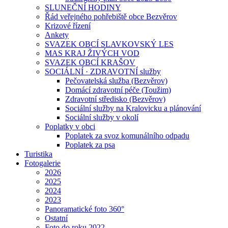
SLUNEČNÍ HODINY
Řád veřejného pohřebiště obce Bezvěrov
Krizové řízení
Ankety
SVAZEK OBCÍ SLAVKOVSKÝ LES
MAS KRAJ ŽIVÝCH VOD
SVAZEK OBCÍ KRAŠOV
SOCIÁLNÍ · ZDRAVOTNÍ služby
Pečovatelská služba (Bezvěrov)
Domácí zdravotní péče (Toužim)
Zdravotní středisko (Bezvěrov)
Sociální služby na Kralovicku a plánování
Sociální služby v okolí
Poplatky v obci
Poplatek za svoz komunálního odpadu
Poplatek za psa
Turistika
Fotogalerie
2026
2025
2024
2023
Panoramatické foto 360°
Ostatní
Foto do roku 2022