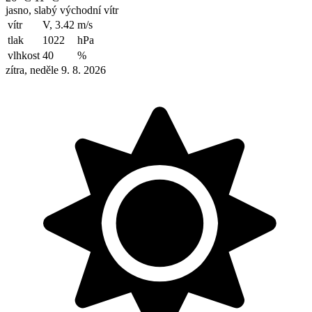
jasno, slabý východní vítr
vítr
V, 3.42
m/s
tlak
1022
hPa
vlhkost
40
%
zítra, neděle 9. 8. 2026