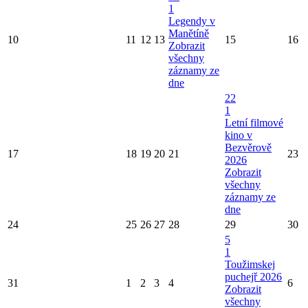
1
Legendy v
Manětíně
10
11
12
13
15
16
Zobrazit
všechny
záznamy ze
dne
22
1
Letní filmové
kino v
Bezvěrově
17
18
19
20
21
23
2026
Zobrazit
všechny
záznamy ze
dne
24
25
26
27
28
29
30
5
1
Toužimskej
puchejř 2026
31
1
2
3
4
6
Zobrazit
všechny