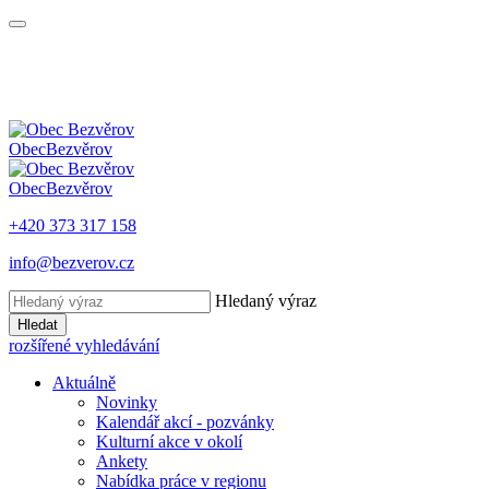
Obec
Bezvěrov
Obec
Bezvěrov
+420 373 317 158
info@bezverov.cz
Hledaný výraz
Hledat
rozšířené vyhledávání
Aktuálně
Novinky
Kalendář akcí - pozvánky
Kulturní akce v okolí
Ankety
Nabídka práce v regionu