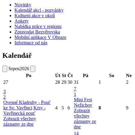
Novinky
Kalendář akcí - pozvánky
Kulturní akce v okolí
Ankety
Nabídka práce v regionu
Zpravodaj Bezvěrovska
Mobilní aplikace V Obraze
Informace od nás
Kalendář
Srpen
2026
Po
Út
St
Čt
Pá
So
Ne
27
28
29
30
31
1
2
7
3
1
2
Mini Fest
Ovesné Kladruby - Pouť
Nežichov
ke Sv. Vavřinci
Krsy -
4
5
6
8
9
Zobrazit
Vavřinecká pouť
všechny
Zobrazit všechny
záznamy ze
záznamy ze dne
dne
14