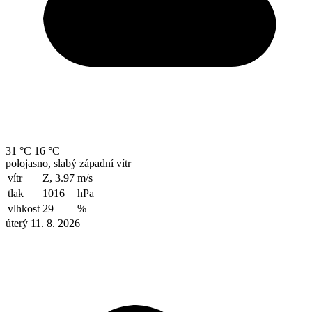
31 °C
16 °C
polojasno, slabý západní vítr
vítr
Z, 3.97
m/s
tlak
1016
hPa
vlhkost
29
%
úterý 11. 8. 2026