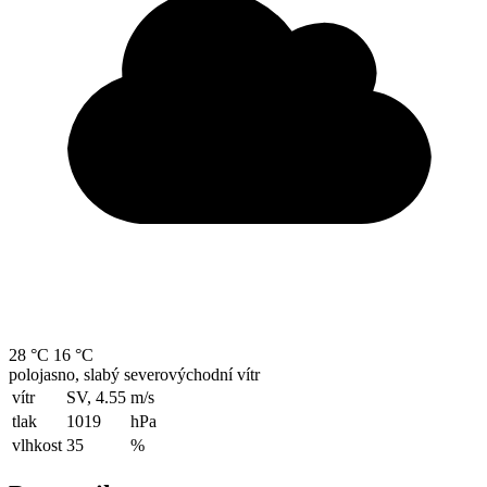
28 °C
16 °C
polojasno, slabý severovýchodní vítr
vítr
SV, 4.55
m/s
tlak
1019
hPa
vlhkost
35
%