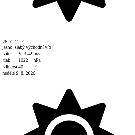
26 °C
11 °C
jasno, slabý východní vítr
vítr
V, 3.42
m/s
tlak
1022
hPa
vlhkost
40
%
neděle 9. 8. 2026