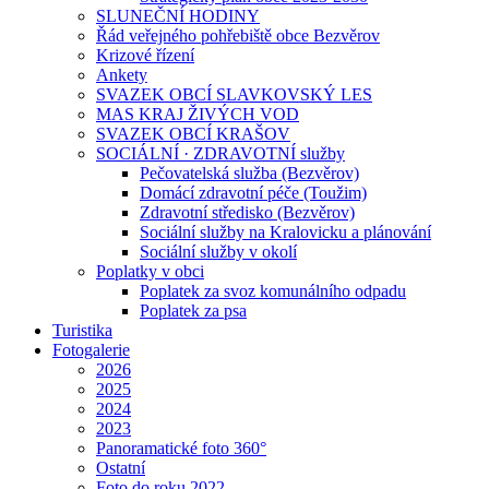
SLUNEČNÍ HODINY
Řád veřejného pohřebiště obce Bezvěrov
Krizové řízení
Ankety
SVAZEK OBCÍ SLAVKOVSKÝ LES
MAS KRAJ ŽIVÝCH VOD
SVAZEK OBCÍ KRAŠOV
SOCIÁLNÍ · ZDRAVOTNÍ služby
Pečovatelská služba (Bezvěrov)
Domácí zdravotní péče (Toužim)
Zdravotní středisko (Bezvěrov)
Sociální služby na Kralovicku a plánování
Sociální služby v okolí
Poplatky v obci
Poplatek za svoz komunálního odpadu
Poplatek za psa
Turistika
Fotogalerie
2026
2025
2024
2023
Panoramatické foto 360°
Ostatní
Foto do roku 2022