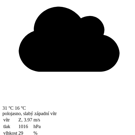
31 °C
16 °C
polojasno, slabý západní vítr
vítr
Z, 3.97
m/s
tlak
1016
hPa
vlhkost
29
%