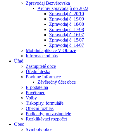
Zpravodaj Bezvěrovska
Archiv zpravodajů do 2022
Zpravodaj č. 20⁄10
Zpravodaj č. 19⁄09
Zpravodaj č. 18⁄08
Zpravodaj č. 17⁄08
Zpravodaj č. 16⁄07
Zpravodaj č. 15⁄07
Zpravodaj č. 14⁄07
Mobilní aplikace V Obraze
Informace od nás
Úřad
Zastupitelé obce
Úřední deska
Povinné Informace
Závěrečný účet obce
E-podatelna
Pověřenec
Volby
Tiskopisy, formuláře
Obecní rozhlas
Podklady pro zastupitele
Rozklikávací rozpočet
Obec
Symboly obce