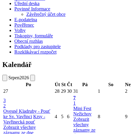
Úřední deska
Povinné Informace
Závěrečný účet obce
E-podatelna
Pověřenec
Volby
Tiskopisy, formuláře
Obecní rozhlas
Podklady pro zastupitele
Rozklikávací rozpočet
Kalendář
Srpen
2026
Po
Út
St
Čt
Pá
So
Ne
27
28
29
30
31
1
2
7
3
1
2
Mini Fest
Ovesné Kladruby - Pouť
Nežichov
ke Sv. Vavřinci
Krsy -
4
5
6
8
9
Zobrazit
Vavřinecká pouť
všechny
Zobrazit všechny
záznamy ze
záznamy ze dne