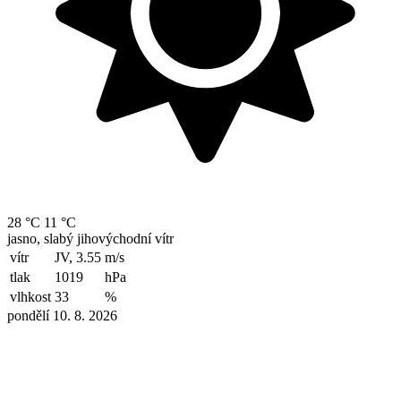
28 °C
11 °C
jasno, slabý jihovýchodní vítr
vítr
JV, 3.55
m/s
tlak
1019
hPa
vlhkost
33
%
pondělí 10. 8. 2026