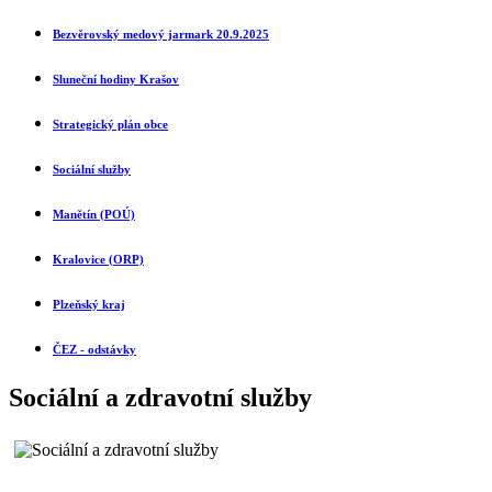
Bezvěrovský medový jarmark 20.9.2025
Sluneční ho
diny Krašov
Strategický plán obce
Sociální služby
Manětín (POÚ)
Kralovice (ORP)
Plzeňský kraj
ČEZ - odstávky
Sociální a zdravotní služby