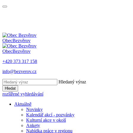
Obec
Bezvěrov
Obec
Bezvěrov
+420 373 317 158
info@bezverov.cz
Hledaný výraz
Hledat
rozšířené vyhledávání
Aktuálně
Novinky
Kalendář akcí - pozvánky
Kulturní akce v okolí
Ankety
Nabídka práce v regionu