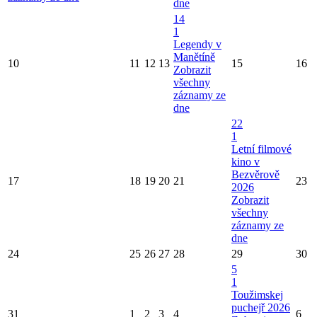
dne
14
1
Legendy v
Manětíně
10
11
12
13
15
16
Zobrazit
všechny
záznamy ze
dne
22
1
Letní filmové
kino v
Bezvěrově
17
18
19
20
21
23
2026
Zobrazit
všechny
záznamy ze
dne
24
25
26
27
28
29
30
5
1
Toužimskej
puchejř 2026
31
1
2
3
4
6