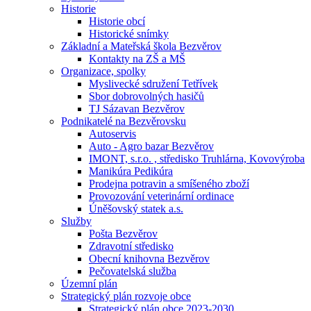
Historie
Historie obcí
Historické snímky
Základní a Mateřská škola Bezvěrov
Kontakty na ZŠ a MŠ
Organizace, spolky
Myslivecké sdružení Tetřívek
Sbor dobrovolných hasičů
TJ Sázavan Bezvěrov
Podnikatelé na Bezvěrovsku
Autoservis
Auto - Agro bazar Bezvěrov
IMONT, s.r.o. , středisko Truhlárna, Kovovýroba
Manikúra Pedikúra
Prodejna potravin a smíšeného zboží
Provozování veterinární ordinace
Úněšovský statek a.s.
Služby
Pošta Bezvěrov
Zdravotní středisko
Obecní knihovna Bezvěrov
Pečovatelská služba
Územní plán
Strategický plán rozvoje obce
Strategický plán obce 2023-2030