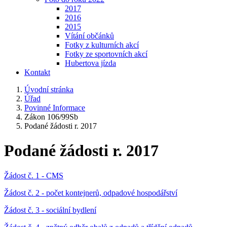
2017
2016
2015
Vítání občánků
Fotky z kulturních akcí
Fotky ze sportovních akcí
Hubertova jízda
Kontakt
Úvodní stránka
Úřad
Povinné Informace
Zákon 106/99Sb
Podané žádosti r. 2017
Podané žádosti r. 2017
Žádost č. 1 - CMS
Žádost č. 2 - počet kontejnerů, odpadové hospodářství
Žádost č. 3 - sociální bydlení