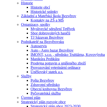
Historie
Historie obcí
Historické snímky
Základní a Mateřská škola Bezvěrov
Kontakty na ZŠ a MŠ
Organizace, spolky
Myslivecké sdružení Tetřívek
Sbor dobrovolných hasičů
TJ Sázavan Bezvěrov
Podnikatelé na Bezvěrovsku
Autoservis
Auto - Agro bazar Bezvěrov
IMONT, s.r.o. , středisko Truhlárna, Kovovýroba
Manikúra Pedikúra
Prodejna potravin a smíšeného zboží
Provozování veterinární ordinace
Úněšovský statek a.s.
Služby
Pošta Bezvěrov
Zdravotní středisko
Obecní knihovna Bezvěrov
Pečovatelská služba
Územní plán
Strategický plán rozvoje obce
Strategický plán obce 2023-2030