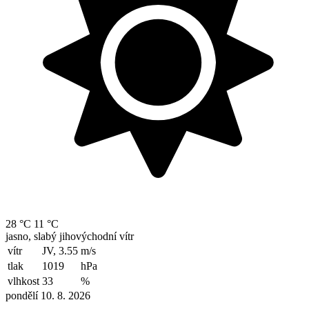
28 °C
11 °C
jasno, slabý jihovýchodní vítr
vítr
JV, 3.55
m/s
tlak
1019
hPa
vlhkost
33
%
pondělí 10. 8. 2026