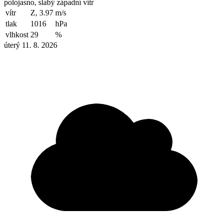
polojasno, slabý západní vítr
vítr
Z, 3.97
m/s
tlak
1016
hPa
vlhkost
29
%
úterý 11. 8. 2026