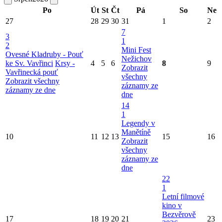
Po
Út
St
Čt
Pá
So
Ne
27
28
29
30
31
1
2
7
3
1
2
Mini Fest
Ovesné Kladruby - Pouť
Nežichov
ke Sv. Vavřinci
Krsy -
4
5
6
8
9
Zobrazit
Vavřinecká pouť
všechny
Zobrazit všechny
záznamy ze
záznamy ze dne
dne
14
1
Legendy v
Manětíně
10
11
12
13
15
16
Zobrazit
všechny
záznamy ze
dne
22
1
Letní filmové
kino v
Bezvěrově
17
18
19
20
21
23