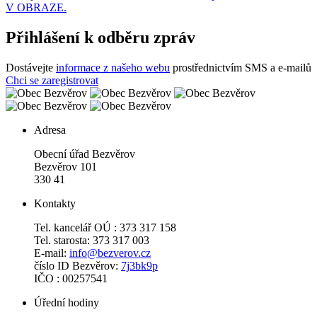
V OBRAZE.
Přihlášení k odběru zpráv
Dostávejte
informace z našeho webu
prostřednictvím SMS a e-mailů
Chci se zaregistrovat
Adresa
Obecní úřad Bezvěrov
Bezvěrov 101
330 41
Kontakty
Tel. kancelář OÚ : 373 317 158
Tel. starosta: 373 317 003
E-mail:
info@bezverov.cz
číslo ID Bezvěrov:
7j3bk9p
IČO : 00257541
Úřední hodiny