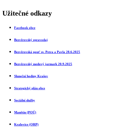
Užitečné odkazy
Facebook obce
Bezvěrovský zpravodaj
Bezvěrovská pouť sv. Petra a Pavla 28.6.2025
Bezvěrovský medový jarmark 20.9.2025
Sluneční ho
diny Krašov
Strategický plán obce
Sociální služby
Manětín (POÚ)
Kralovice (ORP)