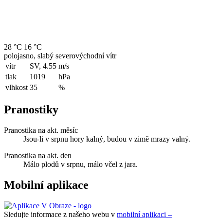
28 °C
16 °C
polojasno, slabý severovýchodní vítr
vítr
SV, 4.55
m/s
tlak
1019
hPa
vlhkost
35
%
Pranostiky
Pranostika na akt. měsíc
Jsou-li v srpnu hory kalný, budou v zimě mrazy valný.
Pranostika na akt. den
Málo plodů v srpnu, málo včel z jara.
Mobilní aplikace
Sledujte informace z našeho webu v
mobilní aplikaci –