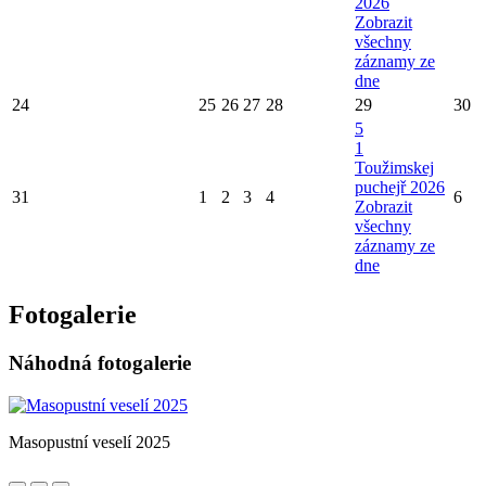
2026
Zobrazit
všechny
záznamy ze
dne
24
25
26
27
28
29
30
5
1
Toužimskej
puchejř 2026
31
1
2
3
4
6
Zobrazit
všechny
záznamy ze
dne
Fotogalerie
Náhodná fotogalerie
Masopustní veselí 2025