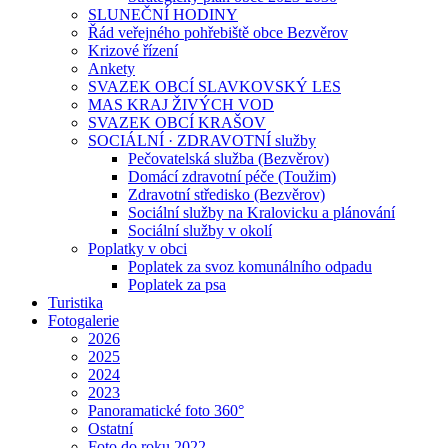
SLUNEČNÍ HODINY
Řád veřejného pohřebiště obce Bezvěrov
Krizové řízení
Ankety
SVAZEK OBCÍ SLAVKOVSKÝ LES
MAS KRAJ ŽIVÝCH VOD
SVAZEK OBCÍ KRAŠOV
SOCIÁLNÍ · ZDRAVOTNÍ služby
Pečovatelská služba (Bezvěrov)
Domácí zdravotní péče (Toužim)
Zdravotní středisko (Bezvěrov)
Sociální služby na Kralovicku a plánování
Sociální služby v okolí
Poplatky v obci
Poplatek za svoz komunálního odpadu
Poplatek za psa
Turistika
Fotogalerie
2026
2025
2024
2023
Panoramatické foto 360°
Ostatní
Foto do roku 2022