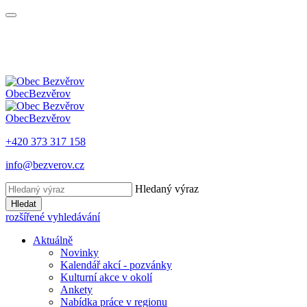
Obec
Bezvěrov
Obec
Bezvěrov
+420 373 317 158
info@bezverov.cz
Hledaný výraz
Hledat
rozšířené vyhledávání
Aktuálně
Novinky
Kalendář akcí - pozvánky
Kulturní akce v okolí
Ankety
Nabídka práce v regionu