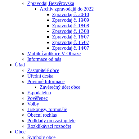
Zpravodaj Bezvěrovska
Archiv zpravodajů do 2022
Zpravodaj č. 20⁄10
Zpravodaj č. 19⁄09
Zpravodaj č. 18⁄08
Zpravodaj č. 17⁄08
Zpravodaj č. 16⁄07
Zpravodaj č. 15⁄07
Zpravodaj č. 14⁄07
Mobilní aplikace V Obraze
Informace od nás
Úřad
Zastupitelé obce
Úřední deska
Povinné Informace
Závěrečný účet obce
E-podatelna
Pověřenec
Volby
Tiskopisy, formuláře
Obecní rozhlas
Podklady pro zastupitele
Rozklikávací rozpočet
Obec
Symboly obce