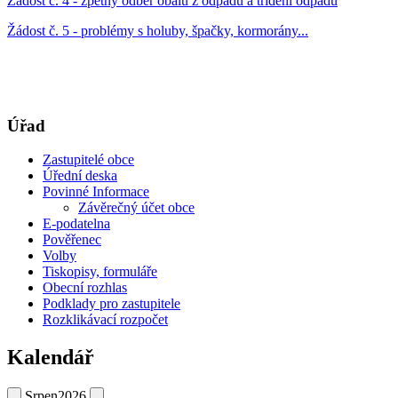
Žádost č. 4 - zpětný odběr obalů z odpadů a třídění odpadů
Žádost č. 5 - problémy s holuby, špačky, kormorány...
Úřad
Zastupitelé obce
Úřední deska
Povinné Informace
Závěrečný účet obce
E-podatelna
Pověřenec
Volby
Tiskopisy, formuláře
Obecní rozhlas
Podklady pro zastupitele
Rozklikávací rozpočet
Kalendář
Srpen
2026