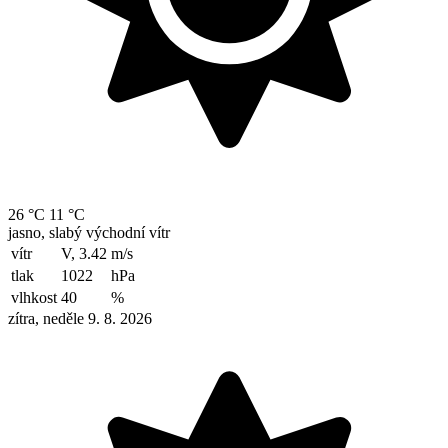
26 °C
11 °C
jasno, slabý východní vítr
vítr
V, 3.42
m/s
tlak
1022
hPa
vlhkost
40
%
zítra, neděle 9. 8. 2026