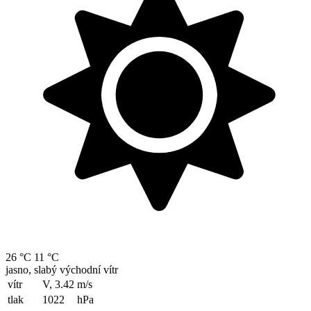
26 °C
11 °C
jasno, slabý východní vítr
vítr
V, 3.42
m/s
tlak
1022
hPa