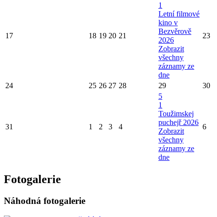
1
Letní filmové
kino v
Bezvěrově
17
18
19
20
21
23
2026
Zobrazit
všechny
záznamy ze
dne
24
25
26
27
28
29
30
5
1
Toužimskej
puchejř 2026
31
1
2
3
4
6
Zobrazit
všechny
záznamy ze
dne
Fotogalerie
Náhodná fotogalerie