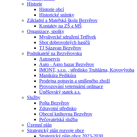
Historie
Historie obcí
Historické snímky
Základní a Mateřská škola Bezvěrov
Kontakty na ZŠ a MŠ
Organizace, spolky
Myslivecké sdružení Tetřívek
Sbor dobrovolných hasičů
TJ Sázavan Bezvěrov
Podnikatelé na Bezvěrovsku
Autoservis
Auto - Agro bazar Bezvěrov
IMONT, s.r.o. , středisko Truhlárna, Kovovýroba
Manikúra Pedikúra
Prodejna potravin a smíšeného zboží
Provozování veterinární ordinace
Úněšovský statek a.s.
Služby
Pošta Bezvěrov
Zdravotní středisko
Obecní knihovna Bezvěrov
Pečovatelská služba
Územní plán
Strategický plán rozvoje obce
Strategický plán obce 2023-2030