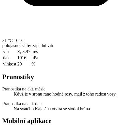
31 °C
16 °C
polojasno, slabý západní vítr
vítr
Z, 3.97
m/s
tlak
1016
hPa
vlhkost
29
%
Pranostiky
Pranostika na akt. měsíc
Když je v srpnu ráno hodně rosy, mají z toho radost vosy.
Pranostika na akt. den
Na svatého Kajetána otvírá se stodol brána.
Mobilní aplikace