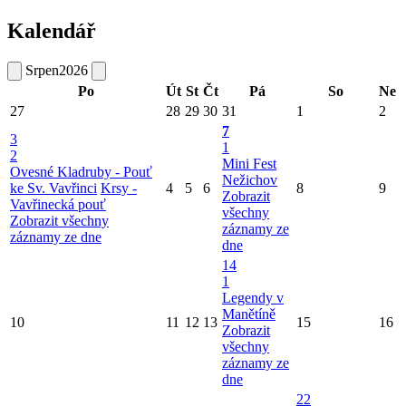
Kalendář
Srpen
2026
Po
Út
St
Čt
Pá
So
Ne
27
28
29
30
31
1
2
7
3
1
2
Mini Fest
Ovesné Kladruby - Pouť
Nežichov
ke Sv. Vavřinci
Krsy -
4
5
6
8
9
Zobrazit
Vavřinecká pouť
všechny
Zobrazit všechny
záznamy ze
záznamy ze dne
dne
14
1
Legendy v
Manětíně
10
11
12
13
15
16
Zobrazit
všechny
záznamy ze
dne
22