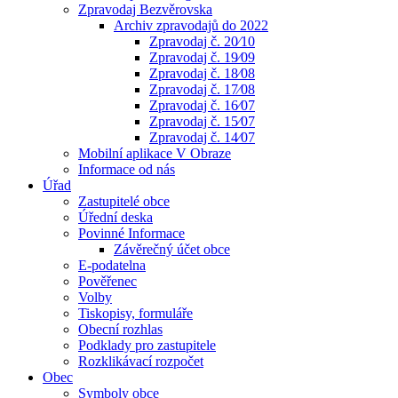
Zpravodaj Bezvěrovska
Archiv zpravodajů do 2022
Zpravodaj č. 20⁄10
Zpravodaj č. 19⁄09
Zpravodaj č. 18⁄08
Zpravodaj č. 17⁄08
Zpravodaj č. 16⁄07
Zpravodaj č. 15⁄07
Zpravodaj č. 14⁄07
Mobilní aplikace V Obraze
Informace od nás
Úřad
Zastupitelé obce
Úřední deska
Povinné Informace
Závěrečný účet obce
E-podatelna
Pověřenec
Volby
Tiskopisy, formuláře
Obecní rozhlas
Podklady pro zastupitele
Rozklikávací rozpočet
Obec
Symboly obce