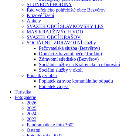
SLUNEČNÍ HODINY
Řád veřejného pohřebiště obce Bezvěrov
Krizové řízení
Ankety
SVAZEK OBCÍ SLAVKOVSKÝ LES
MAS KRAJ ŽIVÝCH VOD
SVAZEK OBCÍ KRAŠOV
SOCIÁLNÍ · ZDRAVOTNÍ služby
Pečovatelská služba (Bezvěrov)
Domácí zdravotní péče (Toužim)
Zdravotní středisko (Bezvěrov)
Sociální služby na Kralovicku a plánování
Sociální služby v okolí
Poplatky v obci
Poplatek za svoz komunálního odpadu
Poplatek za psa
Turistika
Fotogalerie
2026
2025
2024
2023
Panoramatické foto 360°
Ostatní
Foto do roku 2022