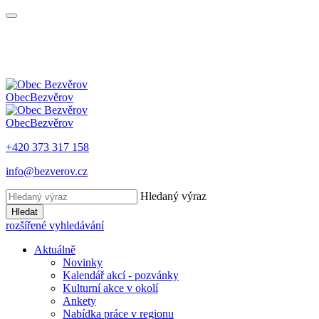
Obec
Bezvěrov
Obec
Bezvěrov
+420 373 317 158
info@bezverov.cz
Hledaný výraz
Hledat
rozšířené vyhledávání
Aktuálně
Novinky
Kalendář akcí - pozvánky
Kulturní akce v okolí
Ankety
Nabídka práce v regionu