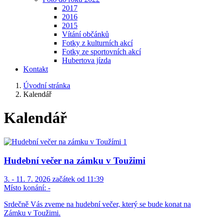
2017
2016
2015
Vítání občánků
Fotky z kulturních akcí
Fotky ze sportovních akcí
Hubertova jízda
Kontakt
Úvodní stránka
Kalendář
Kalendář
Hudební večer na zámku v Toužimi
3. - 11. 7. 2026 začátek od 11:39
Místo konání:
-
Srdečně Vás zveme na hudební večer, který se bude konat na
Zámku v Toužimi.