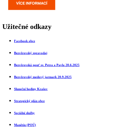
Užitečné odkazy
Facebook obce
Bezvěrovský zpravodaj
Bezvěrovská pouť sv. Petra a Pavla 28.6.2025
Bezvěrovský medový jarmark 20.9.2025
Sluneční ho
diny Krašov
Strategický plán obce
Sociální služby
Manětín (POÚ)