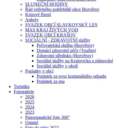
SLUNEČNÍ HODINY
Řád veřejného pohřebiště obce Bezvěrov
Krizové řízení
Ankety
SVAZEK OBCÍ SLAVKOVSKÝ LES
MAS KRAJ ŽIVÝCH VOD
SVAZEK OBCÍ KRAŠOV
SOCIÁLNÍ · ZDRAVOTNÍ služby
Pečovatelská služba (Bezvěrov)
Domácí zdravotní péče (Toužim)
Zdravotní středisko (Bezvěrov)
Sociální služby na Kralovicku a plánování
Sociální služby v okolí
Poplatky v obci
Poplatek za svoz komunálního odpadu
Poplatek za psa
Turistika
Fotogalerie
2026
2025
2024
2023
Panoramatické foto 360°
Ostatní
Foto do roku 2022