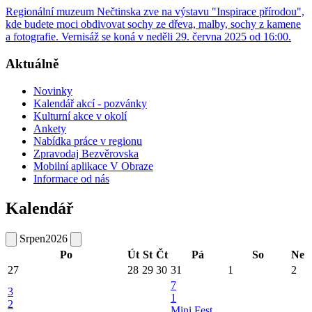
Regionální muzeum Nečtinska zve na výstavu "Inspirace přírodou",
kde budete moci obdivovat sochy ze dřeva, malby, sochy z kamene
a fotografie. Vernisáž se koná v neděli 29. června 2025 od 16:00.
Aktuálně
Novinky
Kalendář akcí - pozvánky
Kulturní akce v okolí
Ankety
Nabídka práce v regionu
Zpravodaj Bezvěrovska
Mobilní aplikace V Obraze
Informace od nás
Kalendář
Srpen
2026
Po
Út
St
Čt
Pá
So
Ne
27
28
29
30
31
1
2
7
3
1
2
Mini Fest