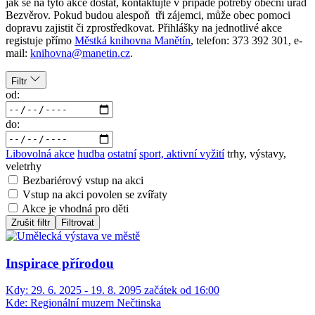
jak se na tyto akce dostat, kontaktujte v případě potřeby obecní úřad
Bezvěrov. Pokud budou alespoň tři zájemci, může obec pomoci
dopravu zajistit či zprostředkovat. Přihlášky na jednotlivé akce
registuje přímo
Městká knihovna Manětín
, telefon: 373 392 301, e-
mail:
knihovna@manetin.cz
.
Filtr
od:
do:
Libovolná akce
hudba
ostatní
sport, aktivní vyžití
trhy, výstavy,
veletrhy
Bezbariérový vstup na akci
Vstup na akci povolen se zvířaty
Akce je vhodná pro děti
Zrušit filtr
Filtrovat
Inspirace přírodou
Kdy:
29. 6. 2025 - 19. 8. 2095 začátek od 16:00
Kde:
Regionální muzem Nečtinska