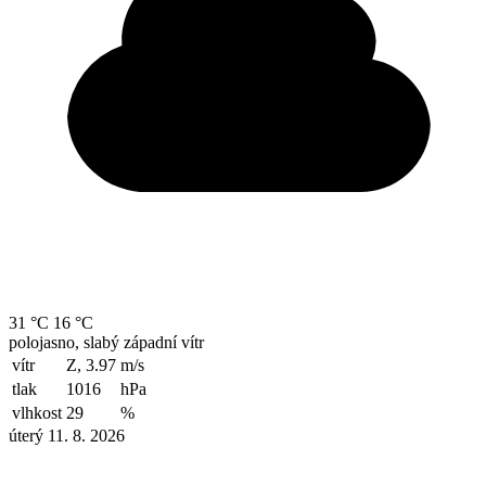
31 °C
16 °C
polojasno, slabý západní vítr
vítr
Z, 3.97
m/s
tlak
1016
hPa
vlhkost
29
%
úterý 11. 8. 2026