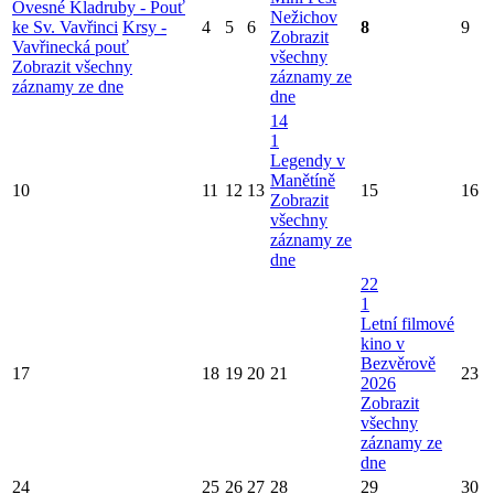
Ovesné Kladruby - Pouť
Nežichov
ke Sv. Vavřinci
Krsy -
4
5
6
8
9
Zobrazit
Vavřinecká pouť
všechny
Zobrazit všechny
záznamy ze
záznamy ze dne
dne
14
1
Legendy v
Manětíně
10
11
12
13
15
16
Zobrazit
všechny
záznamy ze
dne
22
1
Letní filmové
kino v
Bezvěrově
17
18
19
20
21
23
2026
Zobrazit
všechny
záznamy ze
dne
24
25
26
27
28
29
30