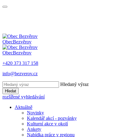
Obec
Bezvěrov
Obec
Bezvěrov
+420 373 317 158
info@bezverov.cz
Hledaný výraz
Hledat
rozšířené vyhledávání
Aktuálně
Novinky
Kalendář akcí - pozvánky
Kulturní akce v okolí
Ankety
Nabídka práce v regionu