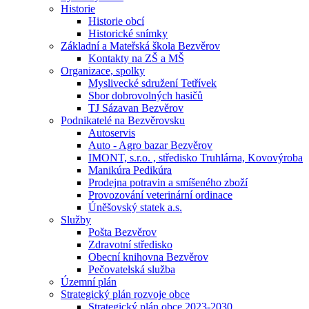
Historie
Historie obcí
Historické snímky
Základní a Mateřská škola Bezvěrov
Kontakty na ZŠ a MŠ
Organizace, spolky
Myslivecké sdružení Tetřívek
Sbor dobrovolných hasičů
TJ Sázavan Bezvěrov
Podnikatelé na Bezvěrovsku
Autoservis
Auto - Agro bazar Bezvěrov
IMONT, s.r.o. , středisko Truhlárna, Kovovýroba
Manikúra Pedikúra
Prodejna potravin a smíšeného zboží
Provozování veterinární ordinace
Úněšovský statek a.s.
Služby
Pošta Bezvěrov
Zdravotní středisko
Obecní knihovna Bezvěrov
Pečovatelská služba
Územní plán
Strategický plán rozvoje obce
Strategický plán obce 2023-2030