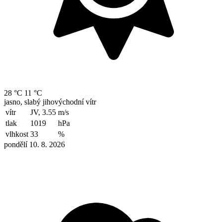
28 °C
11 °C
jasno, slabý jihovýchodní vítr
vítr
JV, 3.55
m/s
tlak
1019
hPa
vlhkost
33
%
pondělí 10. 8. 2026