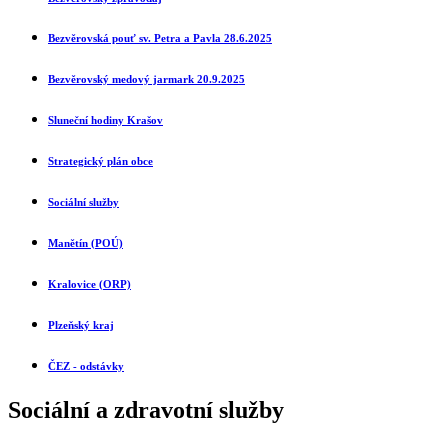
Bezvěrovská pouť sv. Petra a Pavla 28.6.2025
Bezvěrovský medový jarmark 20.9.2025
Sluneční ho
diny Krašov
Strategický plán obce
Sociální služby
Manětín (POÚ)
Kralovice (ORP)
Plzeňský kraj
ČEZ - odstávky
Sociální a zdravotní služby