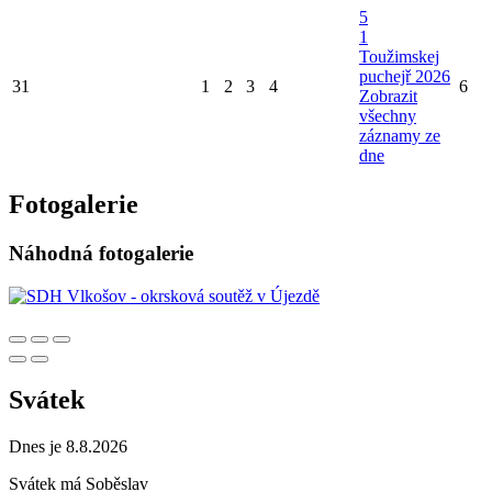
5
1
Toužimskej
puchejř 2026
31
1
2
3
4
6
Zobrazit
všechny
záznamy ze
dne
Fotogalerie
Náhodná fotogalerie
Svátek
Dnes je 8.8.2026
Svátek má
Soběslav