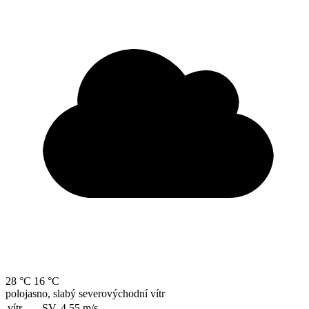
28 °C
16 °C
polojasno, slabý severovýchodní vítr
vítr
SV, 4.55
m/s