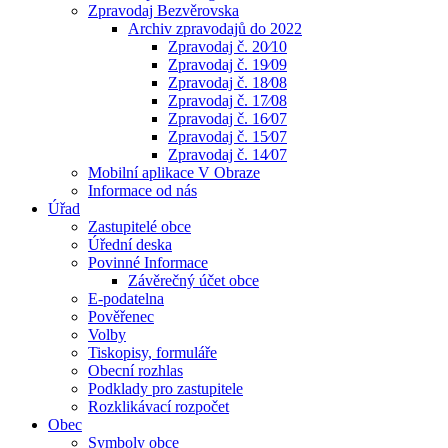
Zpravodaj Bezvěrovska
Archiv zpravodajů do 2022
Zpravodaj č. 20⁄10
Zpravodaj č. 19⁄09
Zpravodaj č. 18⁄08
Zpravodaj č. 17⁄08
Zpravodaj č. 16⁄07
Zpravodaj č. 15⁄07
Zpravodaj č. 14⁄07
Mobilní aplikace V Obraze
Informace od nás
Úřad
Zastupitelé obce
Úřední deska
Povinné Informace
Závěrečný účet obce
E-podatelna
Pověřenec
Volby
Tiskopisy, formuláře
Obecní rozhlas
Podklady pro zastupitele
Rozklikávací rozpočet
Obec
Symboly obce