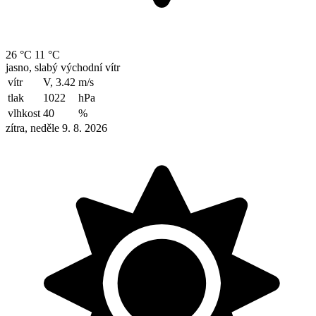
26 °C
11 °C
jasno, slabý východní vítr
vítr
V, 3.42
m/s
tlak
1022
hPa
vlhkost
40
%
zítra, neděle 9. 8. 2026