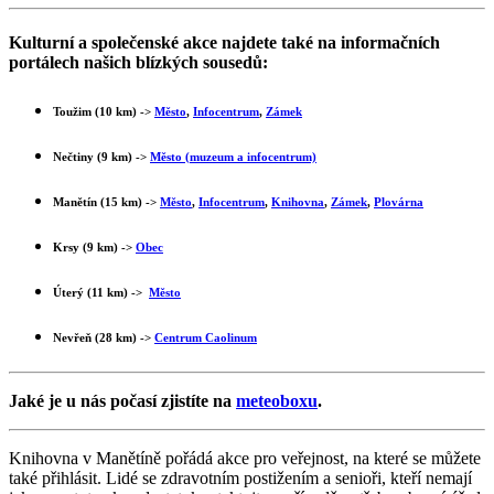
Kulturní a společenské akce najdete také na informačních
portálech našich blízkých sousedů:
Toužim (10 km) ->
Město
,
Infocentrum
,
Z
ámek
Nečtiny (9 km) ->
Město (muzeum a infocentrum)
Manětín (15 km) ->
Město
,
Infocentrum
,
Knihovna
,
Zámek
,
Plovárna
Krsy (9 km) ->
Obec
Úterý (11 km) ->
Město
Nevřeň (28 km) ->
Centrum Caolinum
Jaké je u nás počasí zjistíte na
meteoboxu
.
Knihovna v Manětíně pořádá akce pro veřejnost, na které se můžete
také přihlásit. Lidé se zdravotním postižením a senioři, kteří nemají